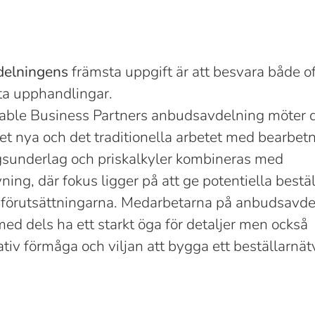
delningens
främsta uppgift är att besvara både o
ta upphandlingar.
able Business Partners anbudsavdelning möter 
det nya och det traditionella arbetet med bearbet
gsunderlag och priskalkyler kombineras med
ing, där fokus ligger på att ge potentiella bestä
a förutsättningarna. Medarbetarna på anbudsavd
ed dels ha ett starkt öga för detaljer men också
iv förmåga och viljan att bygga ett beställarnät