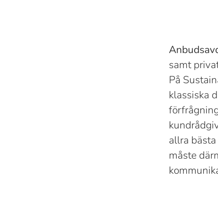
Anbudsav
samt priva
På Sustain
klassiska 
förfrågnin
kundrådgivn
allra bäst
måste därm
kommunikat