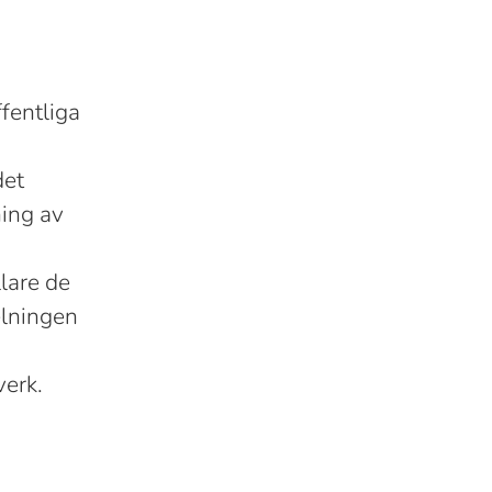
ffentliga
det
ning av
llare de
elningen
verk.